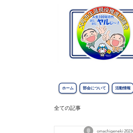
ホーム
部会について
活動情報
全ての記事
omachigeneki
202