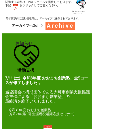
​関連する資料は、PDFファイルで提供しております。
​下記 をクリックしてご覧ください。
大町市キャラクター
​ おおまぴょん
​前年度以前の活動情報等は、アーカイブに保存されております。
Archive
​アーカイブへGo! ⇒
​お知らせ
7/11
(土) 令和8年度 おおまち創業塾、全5コー
スが修了しました
。
当協議会の構成団体である大町市創業支援協議
会主催による「おおまち創業塾」の
最終講を終了いたしました。
・令和８年度 おおまち創業塾​
(令和8年 第1回 生涯現役活躍応援セミナー)